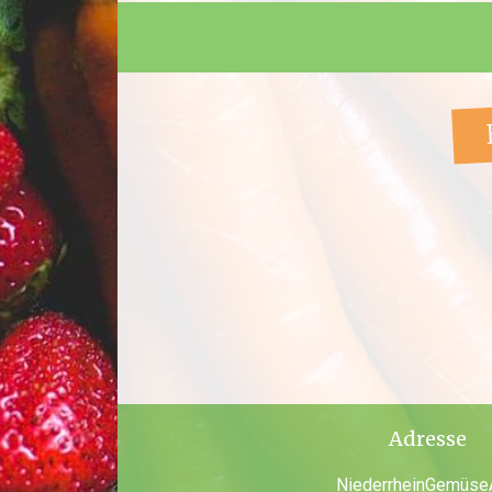
Adresse
NiederrheinGemüse