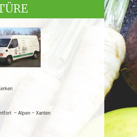
STÜRE
Kerken
ntfort – Alpen – Xanten