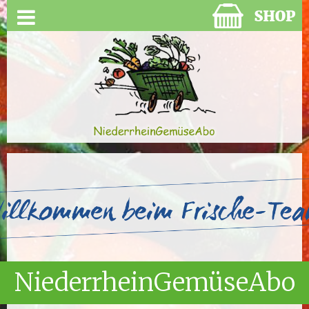
NiederrheinGemüseAbo